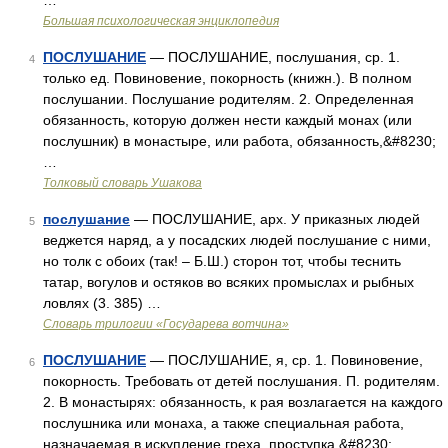
…
Большая психологическая энциклопедия
ПОСЛУШАНИЕ
— ПОСЛУШАНИЕ, послушания, ср. 1.
4
только ед. Повиновение, покорность (книжн.). В полном
послушании. Послушание родителям. 2. Определенная
обязанность, которую должен нести каждый монах (или
послушник) в монастыре, или работа, обязанность,&#8230;
…
Толковый словарь Ушакова
послушание
— ПОСЛУШАНИЕ, арх. У приказных людей
5
веджется наряд, а у посадских людей послушание с ними,
но толк с обоих (так! – Б.Ш.) сторон тот, чтобы теснить
татар, вогулов и остяков во всяких промыслах и рыбных
ловлях (3. 385) …
Словарь трилогии «Государева вотчина»
ПОСЛУШАНИЕ
— ПОСЛУШАНИЕ, я, ср. 1. Повиновение,
6
покорность. Требовать от детей послушания. П. родителям.
2. В монастырях: обязанность, к рая возлагается на каждого
послушника или монаха, а также специальная работа,
назначаемая в искупление греха, проступка.&#8230; …