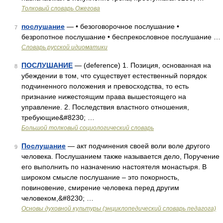
Толковый словарь Ожегова
послушание
— • безоговорочное послушание •
7
безропотное послушание • беспрекословное послушание …
Словарь русской идиоматики
ПОСЛУШАНИЕ
— (deference) 1. Позиция, основанная на
8
убеждении в том, что существует естественный порядок
подчиненного положения и превосходства, то есть
признание нижестоящим права вышестоящего на
управление. 2. Последствия властного отношения,
требующие&#8230; …
Большой толковый социологический словарь
Послушание
— акт подчинения своей воли воле другого
9
человека. Послушанием также называется дело, Поручение
его выполнить по назначению настоятеля монастыря. В
широком смысле послушание – это покорность,
повиновение, смирение человека перед другим
человеком,&#8230; …
Основы духовной культуры (энциклопедический словарь педагога)