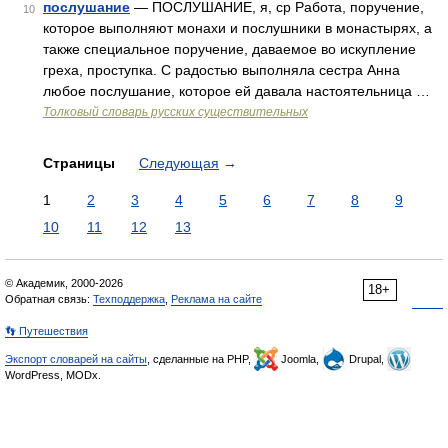
послушание
— ПОСЛУШАНИЕ, я, ср Работа, поручение,
10
которое выполняют монахи и послушники в монастырях, а
также специальное поручение, даваемое во искупление
греха, проступка. С радостью выполняла сестра Анна
любое послушание, которое ей давала настоятельница …
Толковый словарь русских существительных
Страницы
Следующая
→
1
2
3
4
5
6
7
8
9
10
11
12
13
© Академик, 2000-2026
18+
Обратная связь:
Техподдержка
,
Реклама на сайте
👣 Путешествия
Экспорт словарей на сайты
, сделанные на PHP,
Joomla,
Drupal,
WordPress, MODx.